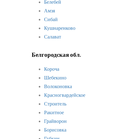
Белебей
Амзя
Сибай
Кушнаренково
Салават
Белгородская обл.
Короча
Шебекино
Волоконовка
Красногвардейское
Строитель
Ракитное
Грайворон
Борисовка
Губкин