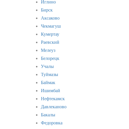
Иглино
Бирск
Аксаково
Чекмагуш
Кумертау
Раевский
Мелеуз
Белорецк
Учалы
Туймазы
Баймак
Ишимбай
Нефтекамск
Давлеканово
Бакалы
Федоровка