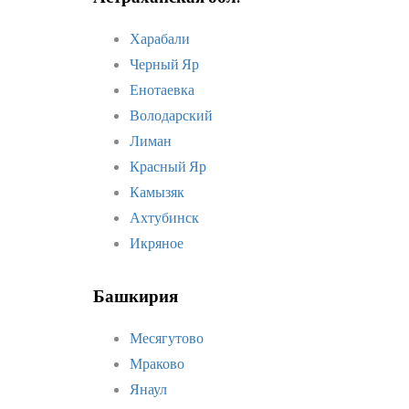
Харабали
Черный Яр
Енотаевка
Володарский
Лиман
Красный Яр
Камызяк
Ахтубинск
Икряное
Башкирия
Месягутово
Мраково
Янаул