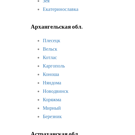
Зея
Екатеринославка
Архангельская обл.
Плесецк
Вельск
Котлас
Каргополь
Коноша
Няндома
Новодвинск
Коряжма
Мирный
Березник
Астраханская обл.